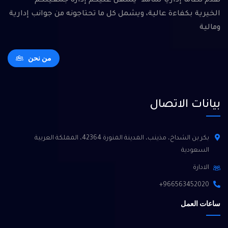
نقدم نظامًا إداريًا شاملاً يسهل عليكم إدارة جمعيتكم
الخيرية بكفاءة عالية، ويشمل كل ما تحتاجونه من جوانب إدارية
ومالية
من نحن
بيانات الاتصال
بكر بن الشداخ، مذينب، المدينة المنورة 42364، المملكة العربية
السعودية
الادارة
966563452020+
ساعات العمل