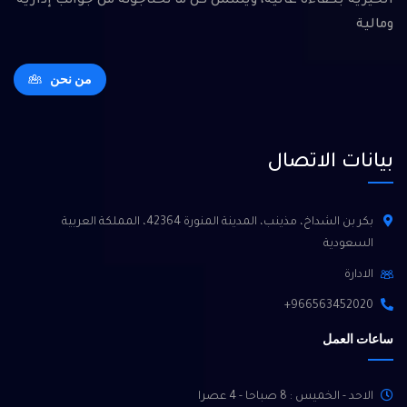
الخيرية بكفاءة عالية، ويشمل كل ما تحتاجونه من جوانب إدارية
ومالية
من نحن
بيانات الاتصال
بكر بن الشداخ، مذينب، المدينة المنورة 42364، المملكة العربية
السعودية
الادارة
966563452020+
ساعات العمل
الاحد - الخميس : 8 صباحا - 4 عصرا