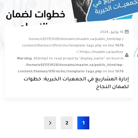
16 يوليو، 2024
/home/u921159128/domains/maalm.sa/public_html/wp-
content/themes/itfirm/inc/template-tags.php on line
1076
https://maalm.sa/author/">
Warning
: Attempt to read property "display_name" on bool in
/home/u921159128/domains/maalm.sa/public_html/wp-
content/themes/itfirm/inc/template-tags.php
on line
1076
إدارة المشاريع في الجمعيات الخيرية: خطوات
لضمان النجاح
2
1