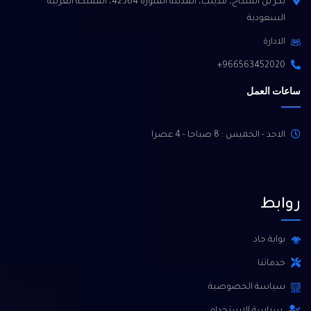
بكر بن الشداخ، مذينب، المدينة المنورة 42364، المملكة العربية
السعودية
الادارة
966563452020+
ساعات العمل
الاحد - الخميس : 8 صباحا - 4 عصرا
روابط
بوابة جاد
خدماتنا
سياسة الخصوصية
سياسة الاستخدام